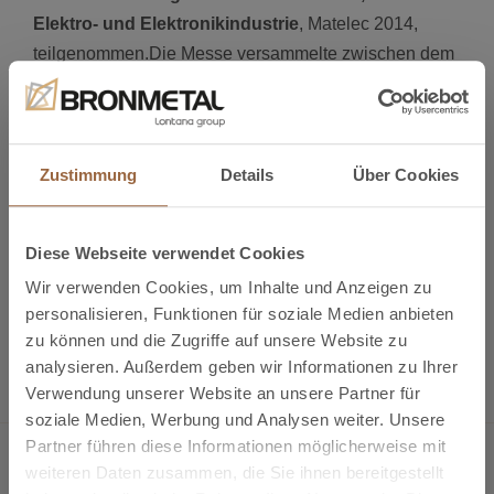
Elektro- und Elektronikindustrie
, Matelec 2014,
teilgenommen.Die Messe versammelte zwischen dem
28. und 31.10. in Madrid 547 Aussteller aus 23
Ländern. Wir stellen erneut fest, dass die Messe, an
der wir zum dritten Mal in Folge teilnahmen, eine sehr
bereichernde Erfahrung war und eine erstklassige
Zustimmung
Details
Über Cookies
Plattform für gute Geschäftskontakte bot.
Diese Webseite verwendet Cookies
Wir verwenden Cookies, um Inhalte und Anzeigen zu
Vorherige
Matelec Bronmetal 2014
personalisieren, Funktionen für soziale Medien anbieten
Nächste
Bron-Metal GmbH wird auf der
zu können und die Zugriffe auf unsere Website zu
elektrotechnik 2015
analysieren. Außerdem geben wir Informationen zu Ihrer
Verwendung unserer Website an unsere Partner für
soziale Medien, Werbung und Analysen weiter. Unsere
Partner führen diese Informationen möglicherweise mit
weiteren Daten zusammen, die Sie ihnen bereitgestellt