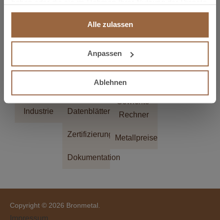
haben oder die sie im Rahmen Ihrer Nutzung der Dienste
gesammelt haben.
Alle zulassen
KONTAKT
Anpassen
Sektoren
Downloads
Werkzeuge
Nachrichten
Ablehnen
Elektrik
Kataloge
Maße- und
Nachrichten
Gewichte-
Industrie
Datenblätter
Rechner
Zertifizierungen
Metallpreise
Dokumentation
Copyright © 2026 Bronmetal.
Impressum