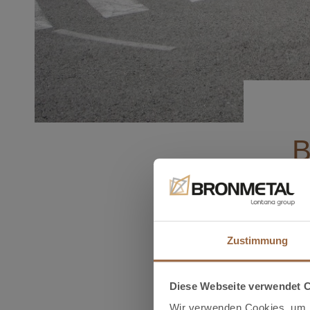
B
All
von
ent
Zustimmung
Uns
Ene
Diese Webseite verwendet 
Wir verwenden Cookies, um I