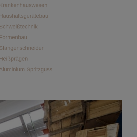
Krankenhauswesen
Haushaltsgerätebau
Schweißtechnik
Formenbau
Stangenschneiden
Heißprägen
Aluminium-Spritzguss