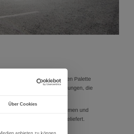
dustrie mit einer kompletten Palette
us Kupfer und anderen Legierungen, die
 gefertigt werden.
Über Cookies
tionsgütern, Vertriebsunternehmen und
Hilfsindustrie, die diese beliefert.
 Medien anbieten zu können