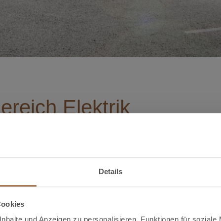
ereich Elektrik
gemeine Anwendungen BRONMETAL beliefert die Elektroin
 Halbfertigprodukten (Stangen, Profile, Bleche, usw.) a
sprechend den vom Kunden gewünschten Spezifikationen
Details
ere Kunden sind die wichtigsten Hersteller von Investi
rgieerzeuger auf internationaler Ebene sowie die gesamte 
Cookies
nhalte und Anzeigen zu personalisieren, Funktionen für soziale