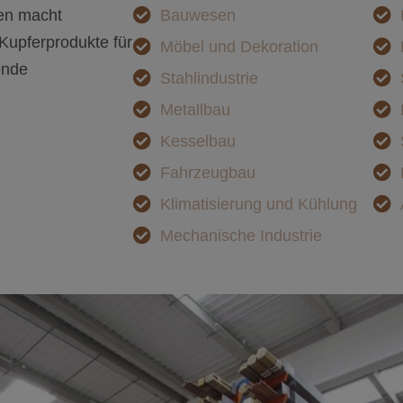
gen macht
Bauwesen
 Kupferprodukte für
Möbel und Dekoration
ende
Stahlindustrie
Metallbau
Kesselbau
Fahrzeugbau
Klimatisierung und Kühlung
Mechanische Industrie