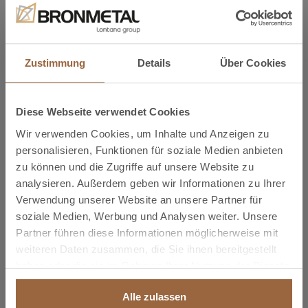
Aluminiumrohre
Zustimmung
Details
Über Cookies
Kupferbleche
Diese Webseite verwendet Cookies
Wir verwenden Cookies, um Inhalte und Anzeigen zu
personalisieren, Funktionen für soziale Medien anbieten
zu können und die Zugriffe auf unsere Website zu
Kupferrohre für die Anwendung in
analysieren. Außerdem geben wir Informationen zu Ihrer
der Elektrotechnik
Verwendung unserer Website an unsere Partner für
soziale Medien, Werbung und Analysen weiter. Unsere
Partner führen diese Informationen möglicherweise mit
weiteren Daten zusammen, die Sie ihnen bereitgestellt
Kupfer-Flachstangen /
Rechteckstangen
haben oder die sie im Rahmen Ihrer Nutzung der Dienste
gesammelt haben.
Alle zulassen