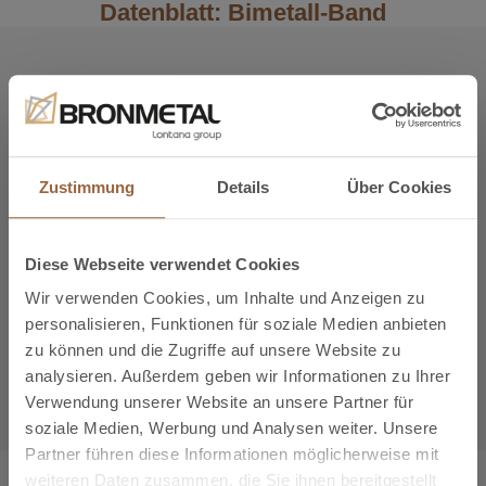
Datenblatt: Bimetall-Band
Bronmetal liefert Bimetallband aus Cu+Al.
Mehr lesen
Unser Bimetallband besteht aus verschweißten Kupfer-
CHEMISCHE ZUSAMMENGSETZUNG
und Aluminiumlaminaten, die in Rollenform geliefert
Zustimmung
Details
Über Cookies
werden.
EIGENSCHAFTEN AL-CU 70/30
Erhältlich in verschiedenen Dicken und Breiten.
Diese Webseite verwendet Cookies
AL 99.5 Werkstoff-Nr. 3.0255 nach DIN
Bitte wenden Sie sich an unsere Vertriebsabteilung.
Aluminium
17007 Legierung 1050A nach Int. Reg.
Wir verwenden Cookies, um Inhalte und Anzeigen zu
Record
personalisieren, Funktionen für soziale Medien anbieten
E1-CU58 Werkstoff-Nr. 2.0065 nach DIN
zu können und die Zugriffe auf unsere Website zu
Kupfer
1787 CU/a1 nach NFA 53-100
analysieren. Außerdem geben wir Informationen zu Ihrer
Verwendung unserer Website an unsere Partner für
soziale Medien, Werbung und Analysen weiter. Unsere
Partner führen diese Informationen möglicherweise mit
weiteren Daten zusammen, die Sie ihnen bereitgestellt