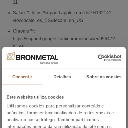
11
Safari™: https://support.apple.com/kb/PH19214?
viewlocale=es_ES&locale=en_US
Chrome™:
https://support.google.com/chrome/answer/95647?
hl=es
Firefox™: https://support.mozilla.org/es/kb/habilitar-
y-deshabilitar-cookies-que-los-sitios-we
Opera™: http://help.opera.com/Windows/11.50/es-
Consentir
Detalhes
Sobre os cookies
ES/cookies.html Android:
https://support.google.com/android/?hl=enPara
Este website utiliza cookies
Windows Phone:
Utilizamos cookies para personalizar conteúdo e
https://www.windowsphone.com/es-
anúncios, fornecer funcionalidades de redes sociais e
ES/legal/wp8/windows-phone-privacy-statement
analisar o nosso tráfego. Também partilhamos
informações acerca da sua utilização do site com os
Blackberry: http://help.blackberry.com/es/