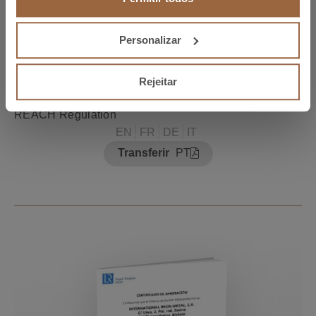
Personalizar
Rejeitar
REACH Regulation
EN
FR
DE
IT
Transferir
PT