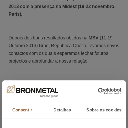
2013 com a presença na Midest (19-22 novembro,
París).
Depois dos bons resultados obtidos na
MSV
(11-19
Outubro 2013) Brno, República Checa, levamos novos
contactos com os quais esperamos fechar futuros
projectos e aprofundar a nossa relação.
Convidamos a visitar-nos na
Midest 2013
, onde
apresentaremos o nosso novo catálogo especialmente
pensado para o Sector Industrial e analisaremos
consigo as soluções que a Bronmetal lhe pode
Consentir
Detalhes
Sobre os cookies
oferecer especialmente adaptadas às necessidades
do seu negócio.