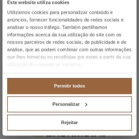
Este website utiliza cookies
Utilizamos cookies para personalizar conteúdo e
anúncios, fornecer funcionalidades de redes sociais e
Esperamos a sua visita na Midest 2013, Paris Nord
analisar o nosso tráfego. Também partilhamos
Villepinte Exhibition Centre
informações acerca da sua utilização do site com os
Pavilhão 6/ corredor D / Stand 035.
nossos parceiros de redes sociais, de publicidade e de
análise, que as podem combinar com outras informações
que lhes forneceu ou recolhidas por estes a partir da sua
utilização dos respetivos serviços.
Anterior
Ampliamos a Gama de LigaÁıes flexiveis e
tranÁas. Bronmetal.
Próximo
Nova funcionalidade de downloads
Permitir todos
Bronmetal
Personalizar
Rejeitar