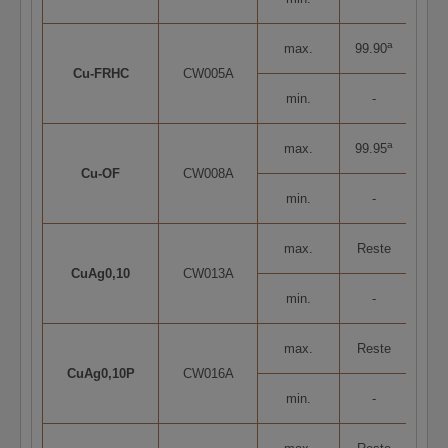
chaud et à froid.
a
max.
99.90
N’hésitez pas à nous contacter lors de votre commande
Cu-FRHC
CW005A
afin que nous puissions répondre à vos besoins et nous
min.
-
adapter au mieux à vos exigences – nous nous ferons un
plaisir de vous aider!
a
max.
99.95
Cu-OF
CW008A
min.
-
max.
Reste
0,0
CuAg0,10
CW013A
min.
-
0,1
max.
Reste
0,0
CuAg0,10P
CW016A
min.
-
0,1