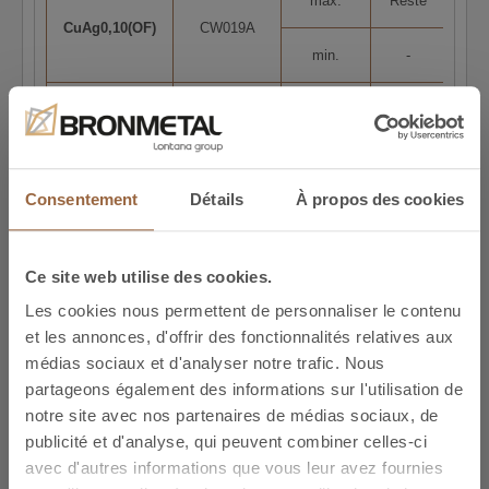
max.
Reste
0,0
CuAg0,10(OF)
CW019A
min.
-
0,1
a
max.
99.95
Cu-PHC
CW020A
min.
-
Consentement
Détails
À propos des cookies
a
max.
99.95
Cu-HCP
CW021A
min.
-
Ce site web utilise des cookies.
Les cookies nous permettent de personnaliser le contenu
a
max.
99.90
et les annonces, d'offrir des fonctionnalités relatives aux
Cu-DLP
CW023A
médias sociaux et d'analyser notre trafic. Nous
min.
-
partageons également des informations sur l'utilisation de
notre site avec nos partenaires de médias sociaux, de
a
max.
99.90
publicité et d'analyse, qui peuvent combiner celles-ci
Cu-DHP
CW024A
avec d'autres informations que vous leur avez fournies