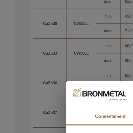
max.
81,0
min.
69,0
CuZn30
CW505L
max.
71,0
min.
66,0
CuZn33
CW506L
max.
68,0
min.
63,5
CuZn36
CW507L
max.
65,5
min.
62,0
CuZn37
CW508L
Consentement
max.
64,0