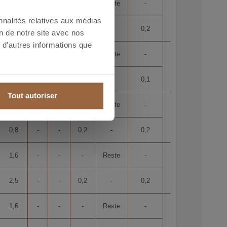
-
-
-
-
Reste
-
8,4
nnalités relatives aux médias
0,3
-
-
0,1
-
0,2
on de notre site avec nos
 d'autres informations que
0,8
-
-
-
Reste
-
8,5
1,6
-
-
0,1
-
0,1
Tout autoriser
0,1
-
-
-
Reste
-
8,4
0,8
-
-
0,2
-
0,2
1,6
-
-
-
Reste
-
8,4
2,5
-
-
0,2
-
0,2
1,6
-
-
-
Reste
-
8,4