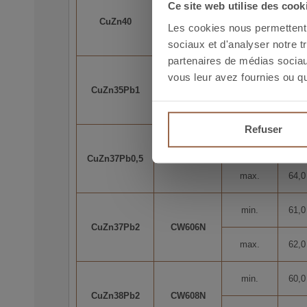
min.
59,5
Ce site web utilise des cook
CuZn40
CW509L
Les cookies nous permettent d
max.
61,5
sociaux et d'analyser notre t
partenaires de médias sociaux
min.
62,5
vous leur avez fournies ou qu'
CuZn35Pb1
CW600N
max.
64,0
Refuser
min.
62,0
CuZn37Pb0,5
CW604N
max.
64,0
min.
61,0
CuZn37Pb2
CW606N
max.
62,0
min.
60,0
CuZn38Pb2
CW608N