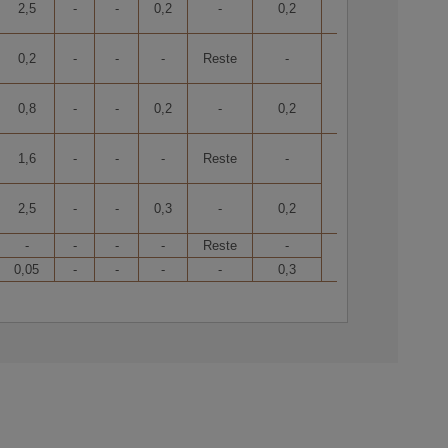
2,5
-
-
0,2
-
0,2
0,2
-
-
-
Reste
-
8,4
0,8
-
-
0,2
-
0,2
1,6
-
-
-
Reste
-
8,4
2,5
-
-
0,3
-
0,2
-
-
-
-
Reste
-
8,4
0,05
-
-
-
-
0,3