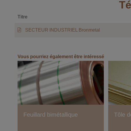
Té
Titre
SECTEUR INDUSTRIEL Bronmetal
Vous pourriez également être intéressé
Feuillard bimétallique
Tôle d