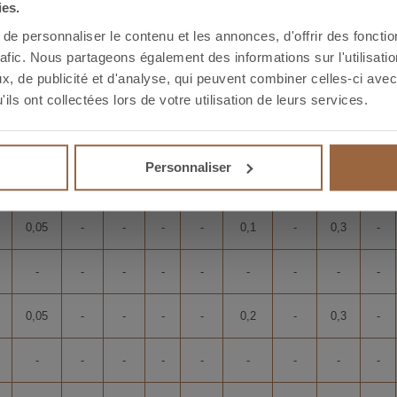
-
-
-
-
-
-
-
-
-
ies.
e personnaliser le contenu et les annonces, d'offrir des fonctio
0,05
-
-
-
-
0,2
-
0,3
-
rafic. Nous partageons également des informations sur l'utilisati
, de publicité et d'analyse, qui peuvent combiner celles-ci avec
-
-
-
-
-
-
-
-
-
ils ont collectées lors de votre utilisation de leurs services.
0,05
-
-
-
-
0,1
-
0,3
-
Personnaliser
-
-
-
-
-
-
-
-
-
0,05
-
-
-
-
0,1
-
0,3
-
-
-
-
-
-
-
-
-
-
0,05
-
-
-
-
0,2
-
0,3
-
-
-
-
-
-
-
-
-
-