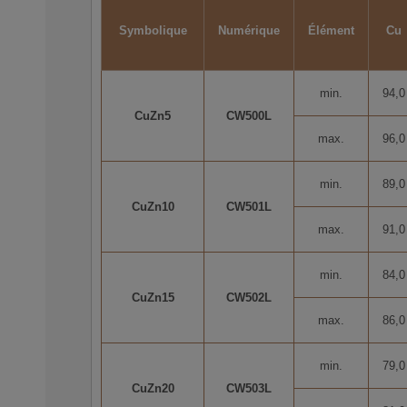
elles pour une utilisation dans des applications d
Symbolique
Numérique
Élément
Cu
min.
94,0
CuZn5
CW500L
max.
96,0
min.
89,0
CuZn10
CW501L
max.
91,0
min.
84,0
CuZn15
CW502L
max.
86,0
min.
79,0
CuZn20
CW503L