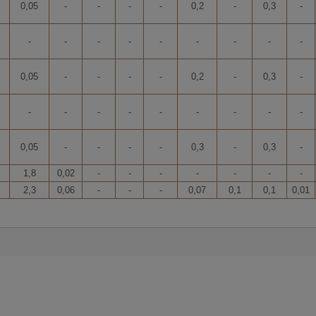
0,05
-
-
-
-
0,2
-
0,3
-
-
-
-
-
-
-
-
-
-
0,05
-
-
-
-
0,2
-
0,3
-
-
-
-
-
-
-
-
-
-
0,05
-
-
-
-
0,3
-
0,3
-
1,8
0,02
-
-
-
-
-
-
-
2,3
0,06
-
-
-
0,07
0,1
0,1
0,01