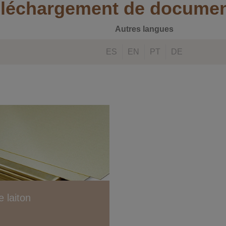
léchargement de docume
Autres langues
ES
EN
PT
DE
e laiton