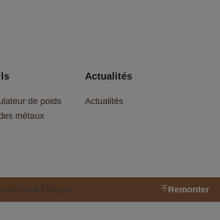
ls
Actualités
ulateur de poids
Actualités
 des métaux
trat
Canal Éthique
Remonter