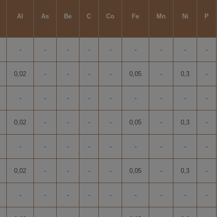
écoratives.
Al
As
Be
C
Co
Fe
Mn
Ni
P
-
-
-
-
-
-
-
-
-
0,02
-
-
-
-
0,05
-
0,3
-
-
-
-
-
-
-
-
-
-
0,02
-
-
-
-
0,05
-
0,3
-
-
-
-
-
-
-
-
-
-
0,02
-
-
-
-
0,05
-
0,3
-
-
-
-
-
-
-
-
-
-