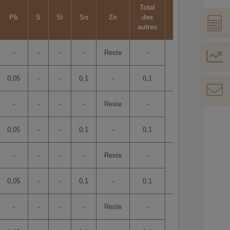
Total
Pb
S
Si
Sn
Zn
des
approx.
autres
-
-
-
-
Reste
-
8,9
0,05
-
-
0,1
-
0,1
-
-
-
-
Reste
-
8,8
0,05
-
-
0,1
-
0,1
-
-
-
-
Reste
-
8,8
0,05
-
-
0,1
-
0,1
-
-
-
-
Reste
-
8,7