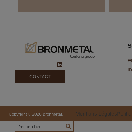
S
E
In
CONTACT
Mentions Légales
Politi
Copyright © 2026 Bronmetal.