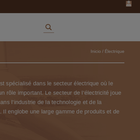
Inicio
/
Électrique
t spécialisé dans le secteur électrique où le
un rôle important. Le secteur de l’électricité joue
dans l’industrie de la technologie et de la
n. Il englobe une large gamme de produits et de
nçus pour la production, la transmission et
 efficace de l’énergie électrique. Ce type de
particulièrement pertinent en termes de