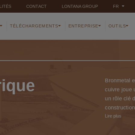
LITÉS
CONTACT
LONTANA GROUP
FR
TÉLÉCHARGEMENTS
ENTREPRISE
OUTILS
rique
Bronmetal es
cuivre joue 
un rôle clé 
constructio
Lire plus
systèmes co
l’utilisation
secteur est 