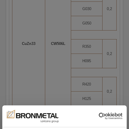
G030
0,2
2
G050
CuZn33
CW506L
R350
0,2
5
H095
R420
0,2
5
H125
R500