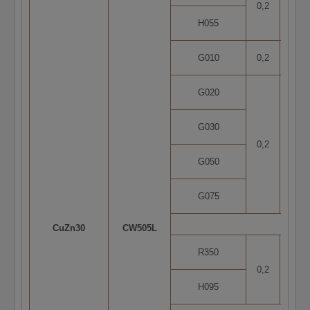
0,2
5
H055
G010
0,2
1
G020
G030
0,2
2
G050
G075
CuZn30
CW505L
R350
0,2
5
H095