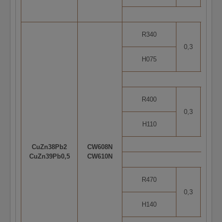
R340
0,3
1
H075
R400
0,3
1
H110
CuZn38Pb2
CW608N
CuZn39Pb0,5
CW610N
R470
0,3
5
H140