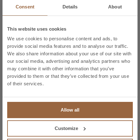
0,2
2
Consent
Details
About
H155
R300
This website uses cookies
0,2
5
We use cookies to personalise content and ads, to
H055
provide social media features and to analyse our traffic.
We also share information about your use of our site with
G010
0,2
1
our social media, advertising and analytics partners who
may combine it with other information that you’ve
G020
provided to them or that they’ve collected from your use
of their services.
G030
0,2
2,
G050
Allow all
R350
Customize
0,2
5