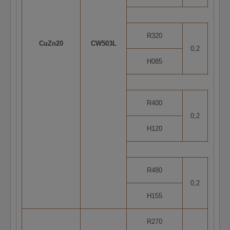
R320
CuZn20
CW503L
0,2
5
H085
R400
0,2
5
H120
R480
0,2
2
H155
R270