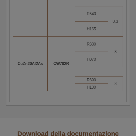
R540
0,3
2
H165
R330
3
1
H070
CuZn20Al2As
CW702R
R390
3
1
H100
Download della documentazione