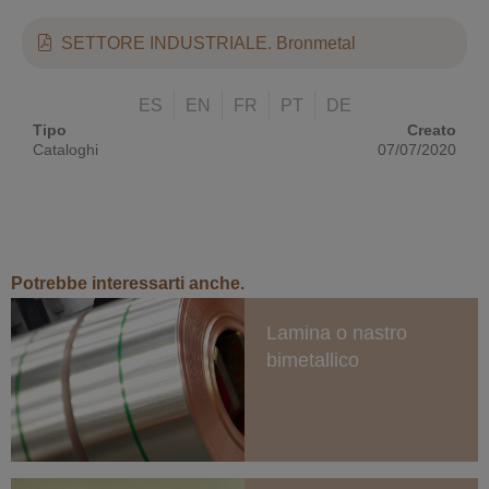
SETTORE INDUSTRIALE. Bronmetal
ES
EN
FR
PT
DE
Tipo
Creato
Cataloghi
07/07/2020
Potrebbe interessarti anche.
Lamina o nastro
bimetallico