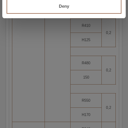
CuZn36
CW507L
H095
Deny
CuZn37
CW508L
R410
0,2
5
H125
R480
0,2
2
150
R550
0,2
2
H170