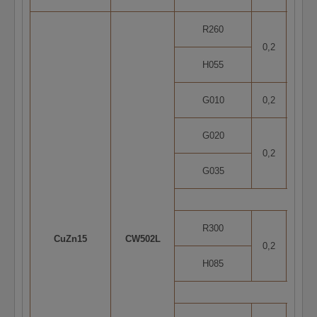
R260
0,2
5
H055
G010
0,2
1
G020
0,2
2
G035
R300
CuZn15
CW502L
0,2
5
H085