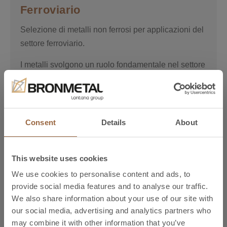
Ferroviario
Selezione di metalli non ferrosi per applicazioni del
settore ferroviario.
I metalli svolgono un ruolo fondamentale nel settore
ferroviario, in special modo per le loro applicazioni
nella costruzione di infrastrutture e veicoli. Alcuni
Leggi di più
metalli, come il rame, possono essere utilizzati per
l’elettrificazione dei binari, nei sistemi di
Consent
Details
About
comunicazione e per l’alimentazione elettrica dei
treni. Per la sua elevata conducibilità, è uno degli
This website uses cookies
elementi principali per la fabbricazione di cavi e
componenti elettrici. Inoltre, possiede un’alta
We use cookies to personalise content and ads, to
Leghe
provide social media features and to analyse our traffic.
conducibilità termica, che lo rende adatto anche ai
We also share information about your use of our site with
sistemi di riscaldamento e raffreddamento dei treni,
CuNi2Si
our social media, advertising and analytics partners who
atti a migliorare il comfort dei passeggeri.
may combine it with other information that you’ve