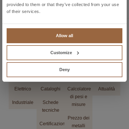
provided to them or that they’ve collected from your use
Bronmetal offre un’ampia gamma di formati
of their services.
fabbricati in rame, con ottime proprietà conduttive e
resistenza alla corrosione: fili per contatti, profili su
richiesta, lamine e cavi rigidi o flessibili per
Allow all
applicazioni elettriche. Inoltre, dispone di barre
tonde e lamine realizzate in lega di rame CuNi2Si,
che presenta un’elevata resistenza meccanica ed è
Customize
adatta a un’ampia varietà di applicazioni.
CONTATTI
Deny
Settori
Download
Strumenti
Attualità
Elettrico
Cataloghi
Calcolatore
Attualità
di pesi e
Industriale
Schede
misure
tecniche
Prezzo dei
Certificazioni
metalli