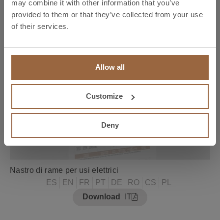
may combine it with other information that you’ve
provided to them or that they’ve collected from your use
of their services.
Allow all
Customize
Deny
Nastro di rame per usi elettrici
ES
EN
FR
PT
DE
RO
CS
PL
Download
IT