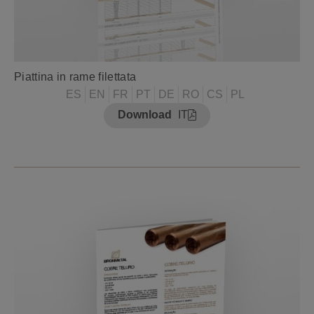
Piattina in rame filettata
ES
EN
FR
PT
DE
RO
CS
PL
Download
IT