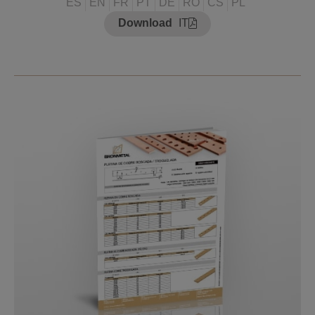
ES
EN
FR
PT
DE
RO
CS
PL
Download
IT