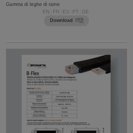
Gamma di leghe di rame
EN
FR
ES
PT
DE
Download
IT