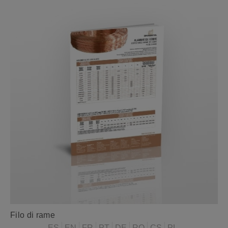
Filo di rame
ES
EN
FR
PT
DE
RO
CS
PL