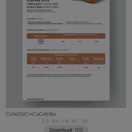
CuNi2SiCr+CuCoNiBe
ES
EN
FR
PT
DE
Download
IT