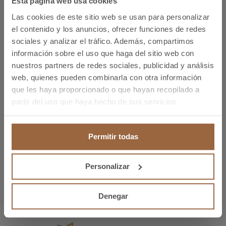
Esta página web usa cookies
edición de EMAF/FIMAP se ha registrado un número
Las cookies de este sitio web se usan para personalizar
record de visitantes, más de 42 mil, destacando
el contenido y los anuncios, ofrecer funciones de redes
profesionales, compradores y decisores de diferentes
sociales y analizar el tráfico. Además, compartimos
países lo que se ha reflejado notablemente en el
información sobre el uso que haga del sitio web con
nuestros partners de redes sociales, publicidad y análisis
índice de visitas recibidas en el stand de Bronmetal,
web, quienes pueden combinarla con otra información
traduciéndose en la realización de numerosos
que les haya proporcionado o que hayan recopilado a
contactos y negocios de calidad.
partir del uso que haya hecho de sus servicios.
Permitir todas
Anterior
Matelec 2016
Personalizar
Siguiente
AMPER 2017
Denegar