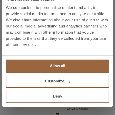
oltre 42.000 visitatori, con una consistente
We use cookies to personalise content and ads, to
partecipazione di professionisti, acquirenti e decisori
provide social media features and to analyse our traffic.
We also share information about your use of our site with
provenienti da diversi Paesi. Questo notevole afflusso
our social media, advertising and analytics partners who
ha influito positivamente sullo stand di Bronmetal,
may combine it with other information that you’ve
generando numerosi contatti e opportunità di affari di
provided to them or that they’ve collected from your use
alto livello.
of their services.
Precedente
Matelec 2016
Allow all
Successivo
AMPER 2017
Customize
Deny