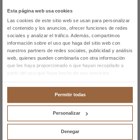
componentes pequeños y precisos es constante y
en aumento, ofreciendo soluciones eficientes y
Esta página web usa cookies
económicas para la producción de alta precisión.
Las cookies de este sitio web se usan para personalizar
el contenido y los anuncios, ofrecer funciones de redes
Barra de latón
En Bronmetal contamos con barras en diferentes
sociales y analizar el tráfico. Además, compartimos
calidades -barra de aluminio, barra de latón y barra
información sobre el uso que haga del sitio web con
de bronce-, además de aleaciones de cobre, para
nuestros partners de redes sociales, publicidad y análisis
que puedas aplicar en los procesos de decoletaje.
web, quienes pueden combinarla con otra información
Aleaciones
En este sentido, las barras tienen varias
que les haya proporcionado o que hayan recopilado a
implicaciones que afectan tanto a la eficiencia de la
partir del uso que haya hecho de sus servicios.
CuBe2
producción como a la calidad de las piezas
resultantes.
Permitir todas
CuTe
Personalizar
Denegar