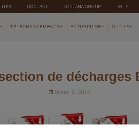
LITÉS
CONTACT
LONTANA GROUP
FR
TÉLÉCHARGEMENTS
ENTREPRISE
OUTILS
section de décharges
février 9, 2014