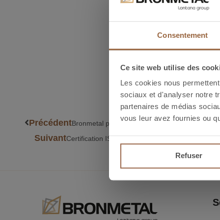
Consentement
Ce site web utilise des cook
Savez-vous que vous pouvez
Les cookies nous permettent d
sociaux et d'analyser notre t
partenaires de médias sociaux
vous leur avez fournies ou qu'
Précédent
Bronmetal présent à MSV et MIDEST 2013
Suivant
Certification ISO 14001
Refuser
S