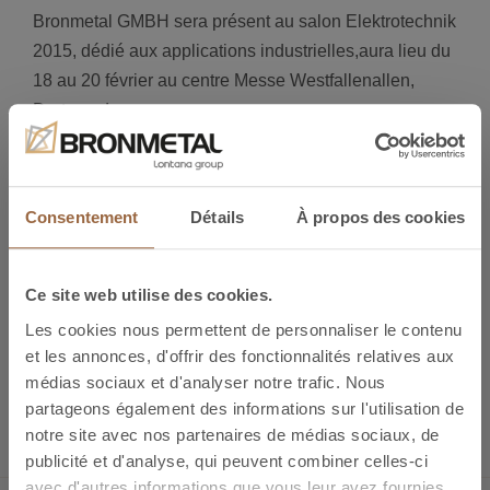
Bronmetal GMBH sera présent au salon Elektrotechnik
2015, dédié aux applications industrielles,aura lieu du
18 au 20 février au centre Messe Westfallenallen,
Dortmund.
Nous vous invitons à nous visiter au
Hall 4, Stand
4B48
.
Consentement
Détails
À propos des cookies
Si besoin d’information Elektrotechnik 2015
www.messe-elektrotechnik.de/en/home
Ce site web utilise des cookies.
Les cookies nous permettent de personnaliser le contenu
Précédent
Bronmetal present au Matelec 2014
et les annonces, d'offrir des fonctionnalités relatives aux
Suivant
PourBronmetal le salon Elektrotechnik
médias sociaux et d'analyser notre trafic. Nous
2015 a ètè une expèrience positive.
partageons également des informations sur l'utilisation de
notre site avec nos partenaires de médias sociaux, de
publicité et d'analyse, qui peuvent combiner celles-ci
avec d'autres informations que vous leur avez fournies