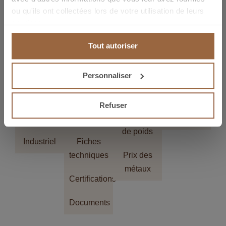
ou qu'ils ont collectées lors de votre utilisation de leurs
services.
Tout autoriser
CONTACT
Personnaliser
Secteurs
Téléchargements
Outils
Actualités
Refuser
Electrique
Catalogues
Calculateur
Actualités
de poids
Industriel
Fiches
techniques
Prix des
métaux
Certifications
Documents