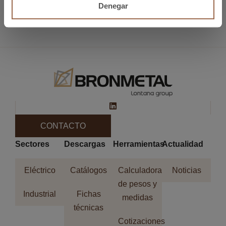
Industrie, Lyon.
Denegar
Siguiente
METALMADRID 2019
CONTACTO
Sectores
Descargas
Herramientas
Actualidad
Eléctrico
Catálogos
Calculadora
Noticias
de pesos y
Industrial
Fichas
medidas
técnicas
Cotizaciones