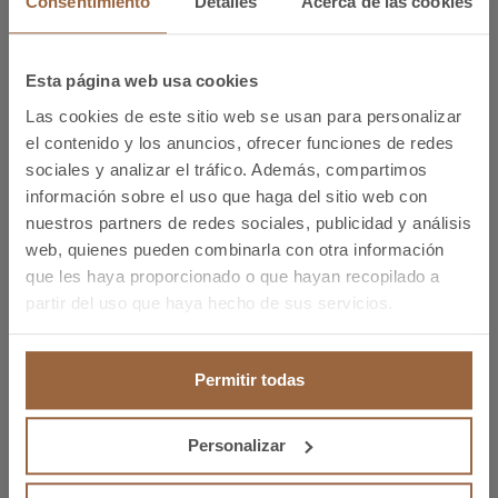
Consentimiento
Detalles
Acerca de las cookies
CATALUÑA
, Sant Esteve Sesrovires, de 7:30 a
14:30h
Esta página web usa cookies
Cerrado* del 12-23/Agosto incluidos
Las cookies de este sitio web se usan para personalizar
el contenido y los anuncios, ofrecer funciones de redes
* Si en tu centro habitual estamos de vacaciones, por
sociales y analizar el tráfico. Además, compartimos
favor, contacta con cualquiera de nuestros centros.
información sobre el uso que haga del sitio web con
nuestros partners de redes sociales, publicidad y análisis
Atenderemos a tus necesidades de forma
web, quienes pueden combinarla con otra información
personalizada.
que les haya proporcionado o que hayan recopilado a
partir del uso que haya hecho de sus servicios.
También puedes contactar con nosotros a través del
formulario web
Permitir todas
Personalizar
Anterior
Midest 2019 el éxito de la unión en Global