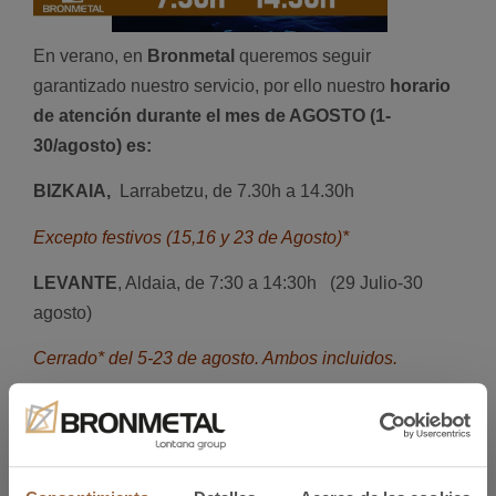
En verano, en
Bronmetal
queremos seguir
garantizado nuestro servicio, por ello nuestro
horario
de atención durante el mes de AGOSTO (1-
30/agosto) es:
BIZKAIA,
Larrabetzu, de 7.30h a 14.30h
Excepto festivos (15,16 y 23 de Agosto)*
LEVANTE
, Aldaia, de 7:30 a 14:30h (29 Julio-30
agosto)
Cerrado* del 5-23 de agosto. Ambos incluidos.
MADRID,
Getafe, de 8 a 15h (del 29 de julio al
30/agosto).
Cerrado* del 12-25/Agosto incluidos