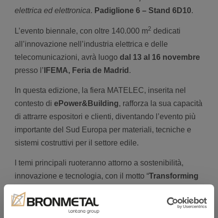
elettrica ed elettronica
.
Padiglione 6 – Stand 6D10
.
2
L’evento biennale, con oltre 140.000 m
dedicati
all’innovazione nell’industria elettrica e delle
telecomunicazioni, avrà luogo
dal
13 al 16 novembre
presso l’
IFEMA, Feria de Madrid
.
In questa edizione, la fiera MATELEC, inserita nel
contesto di
ePower&Building
, rafforza la sua capacità
di attrarre espositori e clienti, diventando l’evento più
importante del Sud Europa per materiali, tecniche e
sistemi costruttivi per il settore edile.
I temi principali ruoteranno attorno a sostenibilità,
innovazione e tecnologia, con il motto “
Transforming
the way we build a Green World
”, per valorizzare
l’edificio durante il suo intero ciclo di vita.