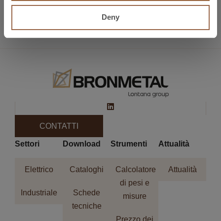
Precedente
AMPER 2018
Successivo
METALMADRID 2018
Deny
CONTATTI
Settori
Download
Strumenti
Attualità
Elettrico
Cataloghi
Calcolatore
Attualità
di pesi e
Industriale
Schede
misure
tecniche
Prezzo dei